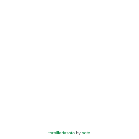
tornilleriasoto
by
soto