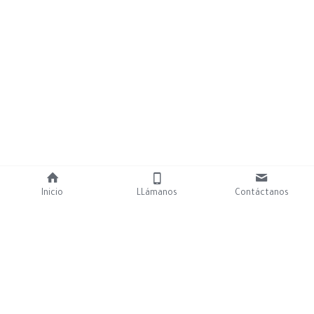
Inicio
LLámanos
Contáctanos
©2026 - Tornillería Soto S.L.
Términos y Condiciones
Políticas de Privacidad