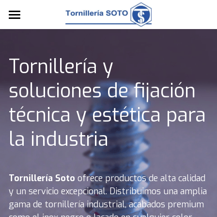
Inicio
¿Quiénes somos?
Tornillería y 
Inox negro y lacados
soluciones de fijación 
Catálogo
técnica y estética para 
Contacto
la industria
Manipulados y Kits
Tornillería Soto
 ofrece productos de alta calidad 
y un servicio excepcional. Distribuimos una amplia 
gama de tornillería industrial, acabados premium 